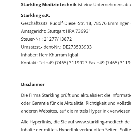
Starkling Medizintechnik
ist eine Unternehmensabte
Starkling e.K.
Geschäftssitz: Rudolf-Diesel-Str. 18, 78576 Emmingen
Amtsgericht: Stuttgart HRA 736931
Steuer-Nr.: 21277/13872
Umsatzst.-Ident-Nr.: DE273533933
Inhaber:
Herr Khurram Iqbal
Kontakt: Tel +49 (7465) 3119927 Fax +49 (7465) 311
Disclaimer
Die Firma Starkling prüft und aktualisiert die Informa
oder Garantie für die Aktualität, Richtigkeit und Voll
anderen Websites, auf die mittels Hyperlink verwiesen
Alle Hyperlinks, die Sie auf www.starkling-medtech.de 
Inhalte der mittels Hyperlink verknüpften Seiten. Sollt