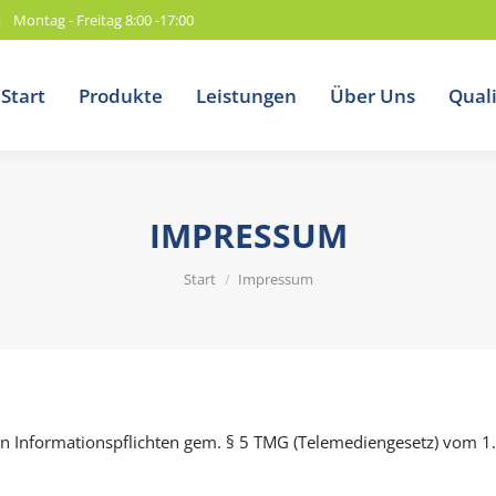
Montag - Freitag 8:00 -17:00
Start
Produkte
Leistungen
Über Uns
Quali
IMPRESSUM
Sie befinden sich hier:
Start
Impressum
n Informationspflichten gem. § 5 TMG (Telemediengesetz) vom 1